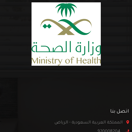
اتصل بنا
المملكة العربية السعودية - الرياض
920008204